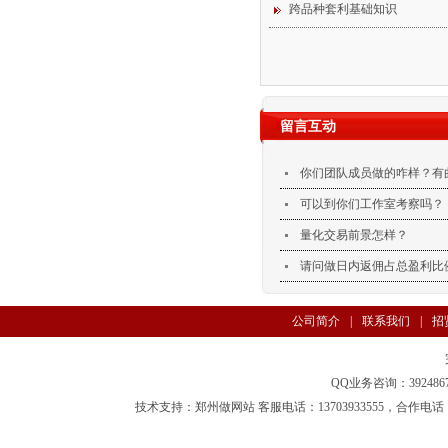
跨品种套利基础知识
留言互动
你们团队成员做的咋样？有
可以到你们工作室考察吗？
量化交易前景怎样？
请问做日内返佣占总盈利比
公司简介
|
联系我们
|
招
页
|
支付方式
|
法律声明
QQ业务咨询：3924
技术支持：
郑州做网站
客服电话：13703933555，合作电话：1302