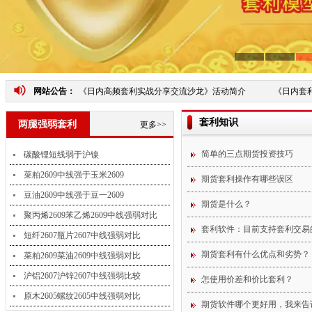
网站公告：
《日内高频套利实战分享交流沙龙》活动简介
《日内套利
套利知识
两腿强弱套利
更多>>
简单的三点期货投资技巧
碳酸锂短线弱于沪镍
菜粕2609中线强于玉米2609
期货套利操作有哪些误区
豆油2609中线强于豆一2609
期货是什么？
聚丙烯2609苯乙烯2609中线强弱对比
套利软件：目前支持套利交易
短纤2607瓶片2607中线强弱对比
期货套利有什么优点和劣势？
菜粕2609菜油2609中线强弱对比
沪铝2607沪锌2607中线强弱比较
怎使用价差和价比套利？
原木2605螺纹2605中线强弱对比
期货软件哪个更好用，我来告