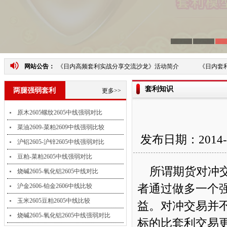
网站公告：
《日内高频套利实战分享交流沙龙》活动简介
《日内套利
套利知识
两腿强弱套利
更多>>
原木2605螺纹2605中线强弱对比
菜油2609-菜粕2609中线强弱比较
发布日期：2014-
沪铝2605-沪锌2605中线强弱对比
豆粕-菜粕2605中线强弱对比
所谓期货对冲交
烧碱2605-氧化铝2605中线对比
沪金2606-铂金2606中线比较
者通过做多一个
玉米2605豆粕2605中线比较
益。对冲交易并
烧碱2605-氧化铝2605中线强弱对比
标的比套利交易