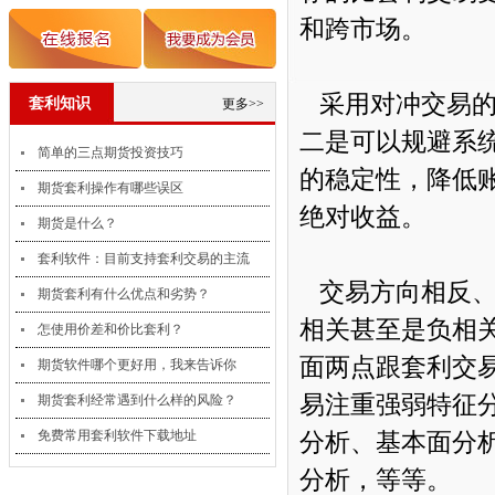
和跨市场。
采用对冲交易的
套利知识
更多>>
二是可以规避系
1
2
简单的三点期货投资技巧
的稳定性，降低
期货套利操作有哪些误区
绝对收益。
期货是什么？
套利软件：目前支持套利交易的主流
交易方向相反、
期货套利有什么优点和劣势？
相关甚至是负相
怎使用价差和价比套利？
面两点跟套利交
期货软件哪个更好用，我来告诉你
易注重强弱特征
期货套利经常遇到什么样的风险？
免费常用套利软件下载地址
分析、基本面分
分析，等等。